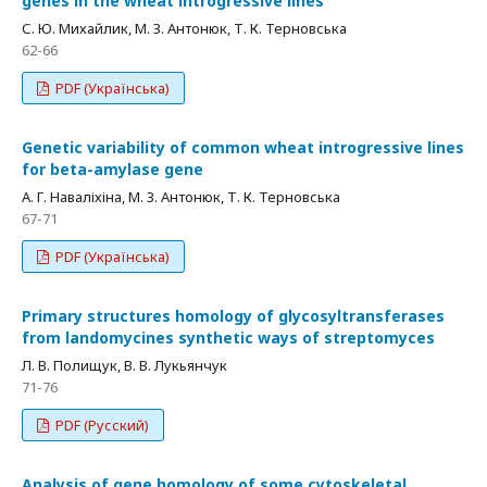
genes in the wheat introgressive lines
С. Ю. Михайлик, М. З. Антонюк, Т. К. Терновська
62-66
PDF (Українська)
Genetic variability of common wheat introgressive lines
for beta-amylase gene
А. Г. Наваліхіна, М. З. Антонюк, Т. К. Терновська
67-71
PDF (Українська)
Primary structures homology of glycosyltransferases
from landomycines synthetic ways of streptomyces
Л. В. Полищук, В. В. Лукьянчук
71-76
PDF (Русский)
Analysis of gene homology of some cytoskeletal