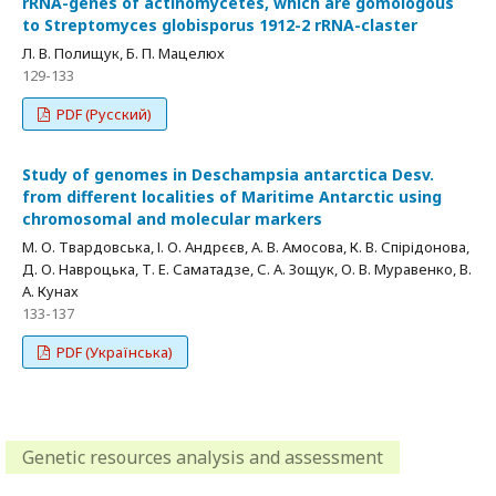
rRNA-genes of actinomycetes, which are gomologous
to Streptomyces globisporus 1912-2 rRNA-claster
Л. В. Полищук, Б. П. Мацелюх
129-133
PDF (Русский)
Study of genomes in Deschampsia antarctica Desv.
from different localities of Maritime Antarctic using
chromosomal and molecular markers
М. О. Твардовська, І. О. Андрєєв, А. В. Амосова, К. В. Спірідонова,
Д. О. Навроцька, Т. Е. Саматадзе, С. А. Зощук, О. В. Муравенко, В.
А. Кунах
133-137
PDF (Українська)
Genetic resources analysis and assessment