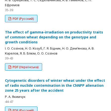
Н. В. Орешкова, Т. С. Седельникова, А. В. Пименов, С. П.
Ефремов
35-39
PDF (Русский)
The effect of gamma-irradiation on productivity traits
of common wheat depending on the genotype and
growth conditions
І. О. Созінов, Н. О. Козуб, Г. Я. Бідник, Н. О. Дем’янова, А. В.
Карелов, Я. Б. Блюм, О. О. Созінов
39-43
PDF (Українська)
Cytogenetic disorders of winter wheat under the effect
of radio nuclide contemination in the ChNPP alienation
zone 25 years after the accident
Р. А. Якимчук
44-47
PDF (Русский)