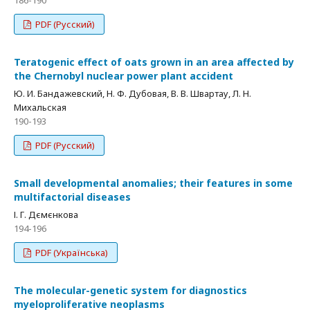
186-190
PDF (Русский)
Teratogenic effect of oats grown in an area affected by
the Chernobyl nuclear power plant accident
Ю. И. Бандажевский, Н. Ф. Дубовая, В. В. Швартау, Л. Н.
Михальская
190-193
PDF (Русский)
Small developmental anomalies; their features in some
multifactorial diseases
І. Г. Дємєнкова
194-196
PDF (Українська)
The molecular-genetic system for diagnostics
myeloproliferative neoplasms