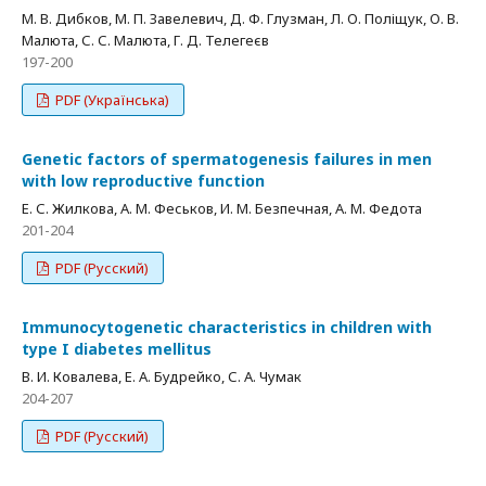
M. В. Дибков, М. П. Завелевич, Д. Ф. Глузман, Л. О. Поліщук, О. В.
Малюта, С. С. Малюта, Г. Д. Телегеєв
197-200
PDF (Українська)
Genetic factors of spermatogenesis failures in men
with low reproductive function
Е. С. Жилкова, А. М. Феськов, И. М. Безпечная, А. М. Федота
201-204
PDF (Русский)
Immunocytogenetic characteristics in children with
type I diabetes mellitus
В. И. Ковалева, Е. А. Будрейко, С. А. Чумак
204-207
PDF (Русский)