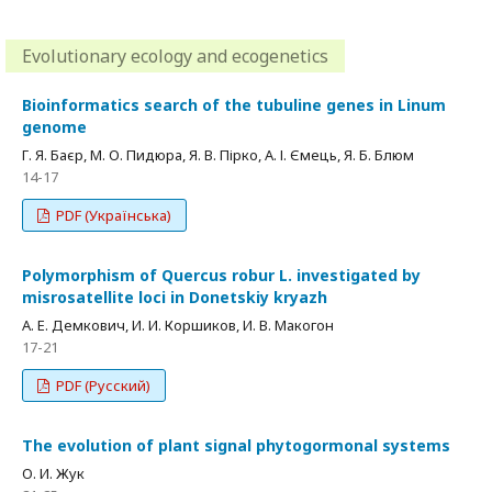
Evolutionary ecology and ecogenetics
Bioinformatics search of the tubuline genes in Linum
genome
Г. Я. Баєр, М. О. Пидюра, Я. В. Пірко, А. І. Ємець, Я. Б. Блюм
14-17
PDF (Українська)
Polymorphism of Quercus robur L. investigated by
misrosatellite loci in Donetskiy kryazh
А. Е. Демкович, И. И. Коршиков, И. В. Макогон
17-21
PDF (Русский)
The evolution of plant signal phytogormonal systems
О. И. Жук