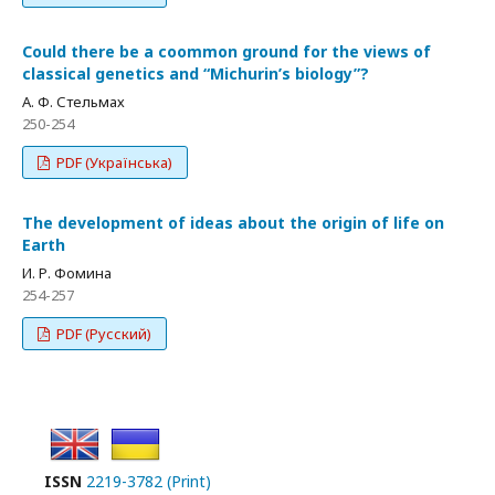
Could there be a coommon ground for the views of
classical genetics and “Michurin’s biology”?
A. Ф. Стельмах
250-254
PDF (Українська)
The development of ideas about the origin of life on
Earth
И. Р. Фомина
254-257
PDF (Русский)
ISSN
2219-3782 (Print)