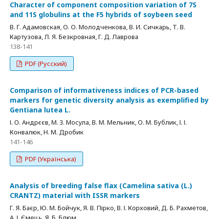
Character of component composition variation of 7S
and 11S globulins at the F5 hybrids of soybeen seed
В. Г. Адамовская, О. О. Молодченкова, В. И. Сичкарь, Т. В.
Картузова, Л. Я. Безкровная, Г. Д. Лаврова
138-141
PDF (Русский)
Comparison of informativeness indices of PCR-based
markers for genetic diversity analysis as exemplified by
Gentiana lutea L.
І. О. Андрєєв, М. З. Мосула, В. М. Мельник, О. М. Бублик, І. І.
Конвалюк, Н. М. Дробик
141-146
PDF (Українська)
Analysis of breeding false flax (Camelina sativa (L.)
CRANTZ) material with ISSR markers
Г. Я. Баєр, Ю. М. Бойчук, Я. В. Пірко, В. І. Корховий, Д. Б. Рахметов,
А. І. Ємець, Я. Б. Блюм