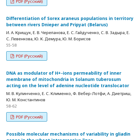
PDF (Русский)
Differentiation of Sorex araneus populations in territory
between rivers Dnieper and Pripyat (Belarus)
И. А. Крищук, Е. В. Черепанова, Е. С. Гайдученко, С. В. Задыра, Е.
С. Левенкова, Ю. К. Демура, Ю. М. Борисов
55-58
PDF (Русский)
DNA as modulator of H+-ions permeability of inner
membrane of mitochondria in Solanum tuberosum
acting on the level of adenine nucleotide translocator
М. В. Кулинченко, Е. С. Клименко, Ф. Вебер-Лотфи, А. Диетриш,
Ю. М. Константинов
58-62
PDF (Русский)
Possible molecular mechanisms of variability in gliadin