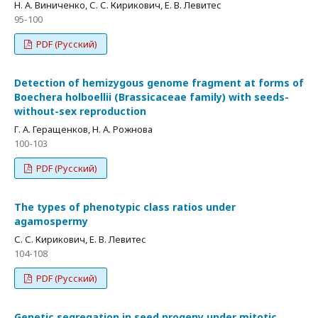
Н. А. Виниченко, С. С. Кирикович, Е. В. Левитес
95-100
PDF (Русский)
Detection of hemizygous genome fragment at forms of
Boechera holboellii (Brassicaceae family) with seeds-
without-sex reproduction
Г. А. Геращенков, Н. А. Рожнова
100-103
PDF (Русский)
The types of phenotypic class ratios under
agamospermy
С. С. Кирикович, Е. В. Левитес
104-108
PDF (Русский)
Genetic segregation in seed progeny under mitotic