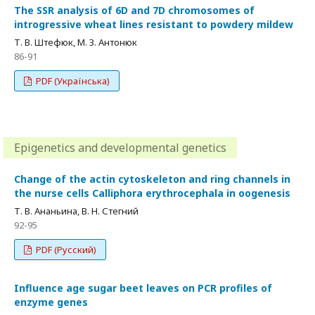
The SSR analysis of 6D and 7D chromosomes of
introgressive wheat lines resistant to powdery mildew
Т. В. Штефюк, М. З. Антонюк
86-91
PDF (Українська)
Epigenetics and developmental genetics
Change of the actin cytoskeleton and ring channels in
the nurse cells Calliphora erythrocephala in oogenesis
Т. В. Ананьина, В. Н. Стегний
92-95
PDF (Русский)
Influence age sugar beet leaves on PCR profiles of
enzyme genes