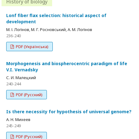
History of biology
Lonf fiber flax selection: historical aspect of
development
М. І. Логінов, М. Г. Росновський, А. М. Логінов
236-240
PDF (Українська)
Morphogenesis and biospherocentric paradigm of life
V.I. Vernadsky
С. И. Малецкий
240-244
PDF (Русский)
Is there necessity for hypothesis of universal genome?
A. Н. Михеев
245-249
PDF (Русский)