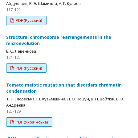
Абдуллаев, В. Э. Шамилли, А. Г. Кулиев
117-121
PDF (Русский)
Structural chromosome rearrangements in the
microevolution
Е. С. Левенкова
121-125
PDF (Русский)
Tomato meiotic mutation that disorders chromatin
condensation
Т. П. Лісовська, І. І. Кузьмішина, Л. О. Коцун, В. П. Войтюк, В. В.
Андреєва
125-129
PDF (Українська)