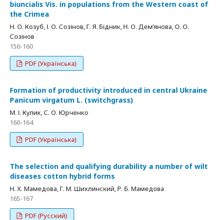
biuncialis Vis. in populations from the Western coast of
the Crimea
Н. О. Козуб, І. О. Созінов, Г. Я. Бідник, Н. О. Дем’янова, О. О.
Созінов
156-160
PDF (Українська)
Formation of productivity introduced in central Ukraine
Panicum virgatum L. (switchgrass)
М. І. Кулик, С. О. Юрченко
160-164
PDF (Українська)
The selection and qualifying durability a number of wilt
diseases cotton hybrid forms
Н. Х. Мамедова, Г. М. Шихлинский, Р. Б. Мамедова
165-167
PDF (Русский)