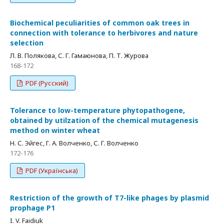
Biochemical peculiarities of common oak trees in
connection with tolerance to herbivores and nature
selection
Л. В. Полякова, С. Г. Гамаюнова, П. Т. Журова
168-172
PDF (Русский)
Tolerance to low-temperature phytopathogene,
obtained by utilzation of the chemical mutagenesis
method on winter wheat
Н. С. Эйгес, Г. А. Волченко, С. Г. Волченко
172-176
PDF (Українська)
Restriction of the growth of T7-like phages by plasmid
prophage P1
I. V. Faidiuk