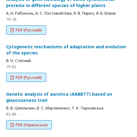
proteins in different species of higher plants
А. Н. Рабоконь, А. С. Постовойтова, Я. В. Пирко, Я. Б. Блюм
76-78
PDF (Русский)
Cytogenetic mechanisms of adaptation and evolution
of the species
В. Н. Стегний
79-82
PDF (Русский)
Genetic analysis of aurotica (ААВВТТ) based on
glaucousness trait
В. В. Шпильчин, В. С. Мартиненко, Т. К. Терновська
82-86
PDF (Українська)