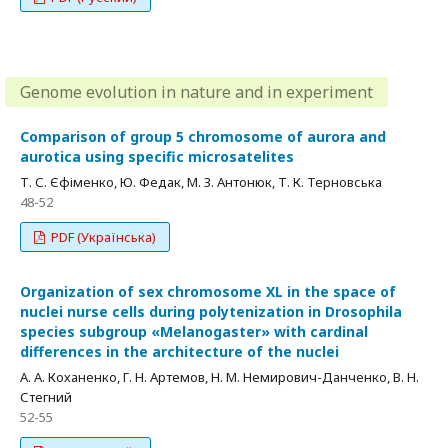
Genome evolution in nature and in experiment
Comparison of group 5 chromosome of aurora and
aurotica using specific microsatelites
Т. С. Єфіменко, Ю. Федак, М. З. Антонюк, Т. К. Терновська
48-52
PDF (Українська)
Organization of sex chromosome XL in the space of
nuclei nurse cells during polytenization in Drosophila
species subgroup «Melanogaster» with cardinal
differences in the architecture of the nuclei
А. А. Коханенко, Г. Н. Артемов, Н. М. Немирович-Данченко, В. Н.
Стегний
52-55