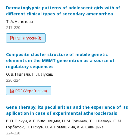
Dermatoglyphic patterns of adolescent girls with of
different clinical types of secondary amenorrhea
Т. А. Начетова
217-220
PDF (Русский)
Composite cluster structure of mobile genetic
elements in the MGMT gene intron as a source of
regulatory sequences
О. В. Підпала, Л. Л. Лукаш
220-224
PDF (Українська)
Gene therapy, its peculiarities and the experience of its
apllication in case of experimental atherosclerosis
Р. П. Піскун, А. В. Білошицька, Н. М. Гринчак, Т. І. Шевчук, С. М.
Горбатюк, І. І. Піскун, О. А. Ромашкіна, А. А. Савицька
224-228