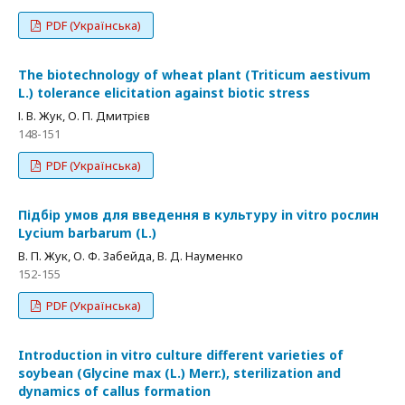
PDF (Українська)
The biotechnology of wheat plant (Triticum aestivum
L.) tolerance elicitation against biotic stress
І. В. Жук, О. П. Дмитрієв
148-151
PDF (Українська)
Підбір умов для введення в культуру in vitro рослин
Lycium barbarum (L.)
В. П. Жук, О. Ф. Забейда, В. Д. Науменко
152-155
PDF (Українська)
Introduction in vitro culture different varieties of
soybean (Glycine max (L.) Merr.), sterilization and
dynamics of callus formation