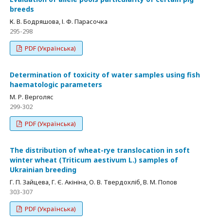
breeds
К. В. Бодряшова, І. Ф. Парасочка
295-298
PDF (Українська)
Determination of toxicity of water samples using fish
haematologic parameters
М. Р. Верголяс
299-302
PDF (Українська)
The distribution of wheat-rye translocation in soft
winter wheat (Triticum aestivum L.) samples of
Ukrainian breeding
Г. П. Зайцева, Г. Є. Акініна, О. В. Твердохліб, В. М. Попов
303-307
PDF (Українська)