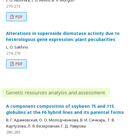
I. O. Nitovska, I. D. Avilov, B. V. Morgun
270-273
PDF
Alterations in superoxide dismutase activity due to
heterologous gene expression: plant peculiarities
L. O. Sakhno
274-279
PDF
Genetic resources analysis and assessment
A component composition of soybeen 7S and 11S
globulins at the F6 hybrid lines and its parental forms
В. Г. Адамовская, О. О. Молодченкова, В. И. Сичкарь, Т. В.
Картузова, Л. Я. Безкровная, Г. Д. Лаврова
280-283