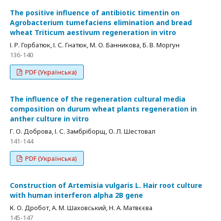
The positive influence of antibiotic timentin on
Agrobacterium tumefaciens elimination and bread
wheat Triticum aestivum regeneration in vitro
І. Р. Горбатюк, І. С. Гнатюк, М. О. Банникова, Б. В. Моргун
136-140
PDF (Українська)
The influence of the regeneration cultural media
composition on durum wheat plants regeneration in
anther culture in vitro
Г. О. Доброва, І. С. Замбріборщ, О. Л. Шестовал
141-144
PDF (Українська)
Construction of Artemisia vulgaris L. Hair root culture
with human interferon alpha 2B gene
К. О. Дробот, А. М. Шаховський, Н. А. Матвєєва
145-147