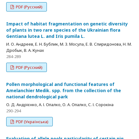
PDF (Русский)
Impact of habitat fragmentation on genetic diversity
of plants in two rare species of the Ukrainian flora
Gentiana lutea L. and Iris pumila L.
И. О. Андреев, Е. Н. Бублик, М. З. Мосула, Е. В. Спиридонова, Н. М.
Дробык, В. А. Кунах
284-289
PDF (Русский)
Pollen morphological and functional features of
Amelanchier Medik. spp. from the collection of the
national dendrological park
О. Д. Андрієнко, А. І. Опалко, О. А. Опалко, С. І. Сорокіна
290-294
PDF (Українська)
Evaluation of allele pools particularity of certain pig