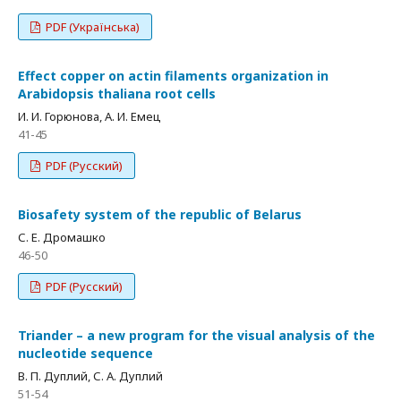
PDF (Українська)
Effect copper on actin filaments organization in
Arabidopsis thaliana root cells
И. И. Горюнова, А. И. Емец
41-45
PDF (Русский)
Biosafety system of the republic of Belarus
С. Е. Дромашко
46-50
PDF (Русский)
Triander – a new program for the visual analysis of the
nucleotide sequence
В. П. Дуплий, С. А. Дуплий
51-54