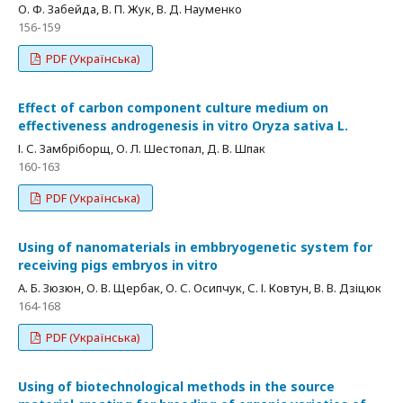
О. Ф. Забейда, В. П. Жук, В. Д. Науменко
156-159
PDF (Українська)
Effect of carbon component culture medium on
effectiveness androgenesis in vitro Oryza sativa L.
І. С. Замбріборщ, О. Л. Шестопал, Д. В. Шпак
160-163
PDF (Українська)
Using of nanomaterials in embbryogenetic system for
receiving pigs embryos in vitro
А. Б. Зюзюн, О. В. Щербак, О. С. Осипчук, С. І. Ковтун, В. В. Дзіцюк
164-168
PDF (Українська)
Using of biotechnological methods in the source