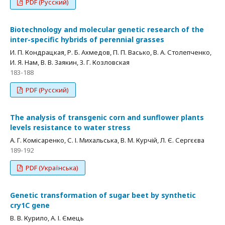
PDF (Русский)
Biotechnology and molecular genetic research of the
inter-speсific hybrids of perennial grasses
И. П. Кондрацкая, Р. Б. Ахмедов, П. П. Васько, В. А. Столепченко,
И. Я. Нам, В. В. Заякин, З. Г. Козловская
183-188
PDF (Русский)
The analysis of transgenic corn and sunflower plants
levels resistance to water stress
А. Г. Комісаренко, С. І. Михальська, В. М. Курчій, Л. Є. Сергєєва
189-192
PDF (Українська)
Genetic transformation of sugar beet by synthetic
cry1C gene
В. В. Курило, А. І. Ємець