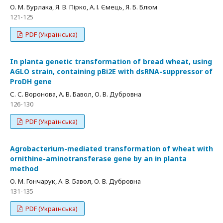
О. М. Бурлака, Я. В. Пірко, А. І. Ємець, Я. Б. Блюм
121-125
PDF (Українська)
In planta genetic transformation of bread wheat, using
AGLO strain, containing pBi2E with dsRNA-suppressor of
ProDH gene
С. С. Воронова, А. В. Бавол, О. В. Дубровна
126-130
PDF (Українська)
Agrobacterium-mediated transformation of wheat with
ornithine-aminotransferase gene by an in planta
method
О. М. Гончарук, А. В. Бавол, О. В. Дубровна
131-135
PDF (Українська)