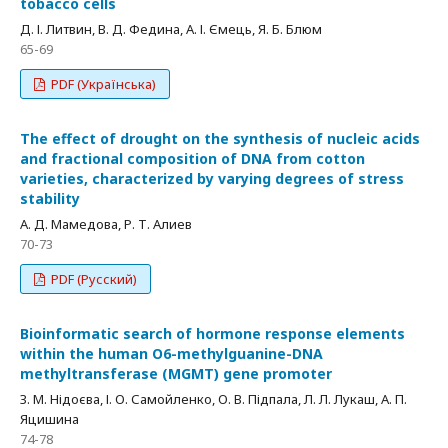
tobacco cells
Д. І. Литвин, В. Д. Федина, А. І. Ємець, Я. Б. Блюм
65-69
PDF (Українська)
The effect of drought on the synthesis of nucleic acids
and fractional composition of DNA from cotton
varieties, characterized by varying degrees of stress
stability
А. Д. Мамедова, Р. Т. Алиев
70-73
PDF (Русский)
Bioinformatic search of hormone response elements
within the human O6-methylguanine-DNA
methyltransferase (MGMT) gene promoter
З. М. Нідоєва, І. О. Самойленко, О. В. Підпала, Л. Л. Лукаш, А. П.
Яцишина
74-78