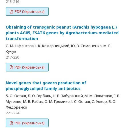
213-216
PDF (Українська)
Obtaining of transgenic peanut (Arachis hypogaea L.)
plants AG85, ESAT6 genes by Agrobacterium-mediated
transformation
С. М. Ніфантова, І. К. Комарницький, Ю. В. Симоненко, М. В.
Кучук
217-220
PDF (Українська)
Novel genes that govern production of
phosphoglycolipid family antibiotics
Б. О. Осташ, Л. О. Горбаль, Н. В. Забуранний, М. М. Лопатнюк, Г. В.
Мутенко, М. В. Рабик, О. М. Громико, І. С. Осташ, С. Уокер, В. О.
Федоренко
221-224
PDF (Українська)