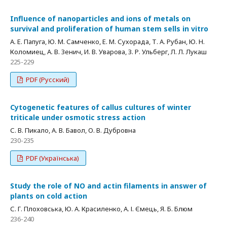
Influence of nanoparticles and ions of metals on
survival and proliferation of human stem sells in vitro
А. Е. Папуга, Ю. М. Самченко, Е. М. Сухорада, Т. А. Рубан, Ю. Н.
Коломиец, А. В. Зенич, И. В. Уварова, З. Р. Ульберг, Л. Л. Лукаш
225-229
PDF (Русский)
Cytogenetic features of callus cultures of winter
triticale under osmotic stress action
С. В. Пикало, А. В. Бавол, О. В. Дубровна
230-235
PDF (Українська)
Study the role of NO and actin filaments in answer of
plants on cold action
С. Г. Плоховська, Ю. А. Красиленко, А. І. Ємець, Я. Б. Блюм
236-240