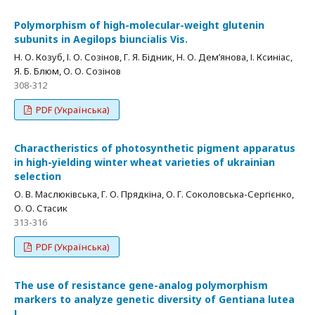
Polymorphism of high-molecular-weight glutenin
subunits in Aegilops biuncialis Vis.
Н. О. Козуб, І. О. Созінов, Г. Я. Бідник, Н. О. Дем’янова, І. Ксиніас,
Я. Б. Блюм, О. О. Созінов
308-312
PDF (Українська)
Charactheristics of photosynthetic pigment apparatus
in high-yielding winter wheat varieties of ukrainian
selection
О. В. Маслюківська, Г. О. Прядкіна, О. Г. Соколовська-Сергієнко,
О. О. Стасик
313-316
PDF (Українська)
The use of resistance gene-analog polymorphism
markers to analyze genetic diversity of Gentiana lutea
L.