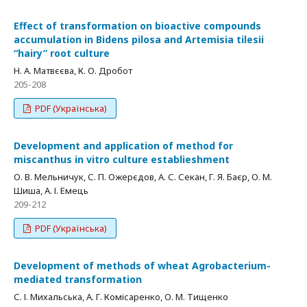
Effect of transformation on bioactive compounds
accumulation in Bidens pilosa and Artemisia tilesii
“hairy” root culture
Н. А. Матвєєва, К. О. Дробот
205-208
PDF (Українська)
Development and application of method for
miscanthus in vitro culture establieshment
О. В. Мельничук, С. П. Ожерєдов, А. С. Секан, Г. Я. Баєр, О. М.
Шиша, А. І. Емець
209-212
PDF (Українська)
Development of methods of wheat Agrobacterium-
mediated transformation
С. І. Михальська, А. Г. Комісаренко, О. М. Тищенко