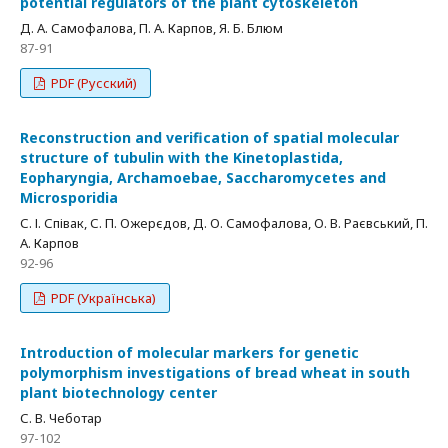
potential regulators of the plant cytoskeleton
Д. А. Самофалова, П. А. Карпов, Я. Б. Блюм
87-91
PDF (Русский)
Reconstruction and verification of spatial molecular
structure of tubulin with the Kinetoplastida,
Eopharyngia, Archamoebae, Saccharomycetes and
Microsporidia
С. І. Співак, С. П. Ожерєдов, Д. О. Самофалова, О. В. Раєвський, П.
А. Карпов
92-96
PDF (Українська)
Introduction of molecular markers for genetic
polymorphism investigations of bread wheat in south
plant biotechnology center
С. В. Чеботар
97-102