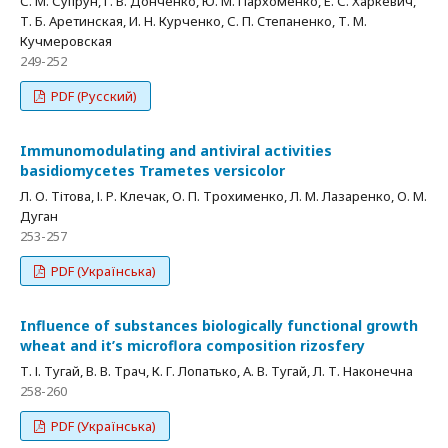
С. М. Супрун, Г. В. Донченко, Ю. М. Пархоменко, Е. С. Харкевич,
Т. Б. Аретинская, И. Н. Курченко, С. П. Cтепаненко, Т. М.
Кучмеровская
249-252
PDF (Русский)
Immunomodulating and antiviral activities
basidiomycetes Trametes versicolor
Л. О. Тітова, І. Р. Клечак, О. П. Трохименко, Л. М. Лазаренко, О. М.
Дуган
253-257
PDF (Українська)
Influence of substances biologically functional growth
wheat and it’s microflora composition rizosfery
Т. І. Тугай, В. В. Трач, К. Г. Лопатько, А. В. Тугай, Л. Т. Наконечна
258-260
PDF (Українська)