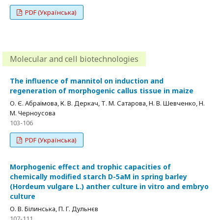
PDF (Українська)
Molecular and cell biotechnologies
The influence of mannitol on induction and
regeneration of morphogenic callus tissue in maize
О. Є. Абраімова, К. В. Деркач, Т. М. Сатарова, Н. В. Шевченко, Н.
М. Черноусова
103-106
PDF (Українська)
Morphogenic effect and trophic capacities of
chemically modified starch D-5aM in spring barley
(Hordeum vulgare L.) anther culture in vitro and embryo
culture
О. В. Білинська, П. Г. Дульнєв
107-111