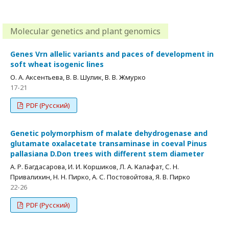
Molecular genetics and plant genomics
Genes Vrn allelic variants and paces of development in
soft wheat isogenic lines
О. А. Аксентьева, В. В. Шулик, В. В. Жмурко
17-21
PDF (Русский)
Genetic polymorphism of malate dehydrogenase and
glutamate oxalacetate transaminase in coeval Pinus
pallasiana D.Don trees with different stem diameter
А. Р. Багдасарова, И. И. Коршиков, Л. А. Калафат, С. Н.
Привалихин, Н. Н. Пирко, А. С. Постовойтова, Я. В. Пирко
22-26
PDF (Русский)