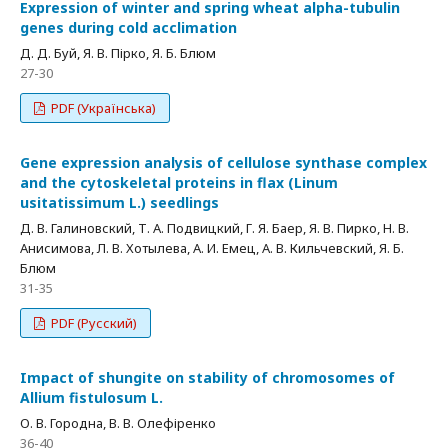
Expression of winter and spring wheat alpha-tubulin
genes during cold acclimation
Д. Д. Буй, Я. В. Пірко, Я. Б. Блюм
27-30
PDF (Українська)
Gene expression analysis of cellulose synthase complex
and the cytoskeletal proteins in flax (Linum
usitatissimum L.) seedlings
Д. В. Галиновский, Т. А. Подвицкий, Г. Я. Баер, Я. В. Пирко, Н. В.
Анисимова, Л. В. Хотылева, А. И. Емец, А. В. Кильчевский, Я. Б.
Блюм
31-35
PDF (Русский)
Impact of shungite on stability of chromosomes of
Allium fistulosum L.
О. В. Городна, В. В. Олефіренко
36-40