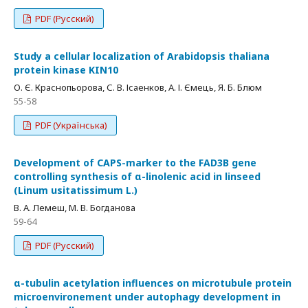
PDF (Русский)
Study а cellular localization of Arabidopsis thaliana
protein kinase KIN10
О. Є. Краснопьорова, С. В. Ісаенков, А. І. Ємець, Я. Б. Блюм
55-58
PDF (Українська)
Development of CAPS-marker to the FAD3B gene
controlling synthesis of α-linolenic acid in linseed
(Linum usitatissimum L.)
В. А. Лемеш, М. В. Богданова
59-64
PDF (Русский)
α-tubulin acetylation influences on microtubule protein
microenvironement under autophagy development in