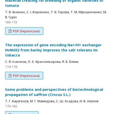
material creating for breeding of organic varieties of
tomato
Т. В. Івченко, С. І. Корнієнко, Т. К. Горова, Т. М. Мірошніченко, М.
В. Гурін
169-173
PDF (Українська)
The expression of gene encoding Na+/H+ exchanger
HvNHX2 from barley improves the salt tolerans im
tobacco
С. В. Ісаєнков, О. Є. Краснопьорова, Я. Б. Блюм
174-178
PDF (Українська)
Some problems and perspectives of biotechnological
propagation of saffron (Crocus S.L.)
Т. Г. Карагезов, М. Г. Мамедова, С. Ш. Асадова, И. В. Азизов
179-182