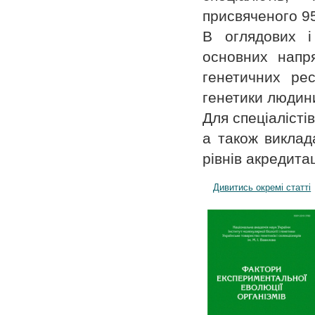
присвяченого 95
В оглядових і
основних напря
генетичних рес
генетики людини
Для спеціалістів
а також виклада
рівнів акредитац
Дивитись окремі статті