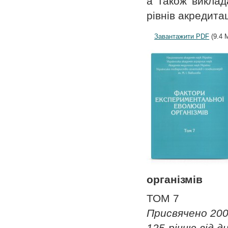
а також виклада
рівнів акредитац
Завантажити PDF
(9.4 
організмів
ТОМ 7
Присвячено 200
125-річчю від д