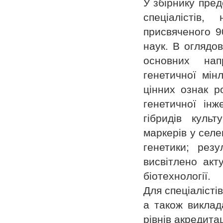
У збірнику пред
спеціалістів
присвяченого 90
наук. В оглядо
основних напр
генетичної мінл
цінних ознак ро
генетичної інж
гібридів куль
маркерів у селе
генетики; резу
висвітлено акт
біотехнології.
Для спеціалістів
а також виклада
рівнів акредитац