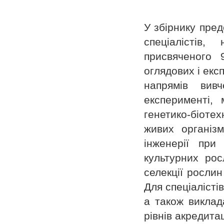
У збірнику пред
спеціалістів
присвяченого 
оглядових і екс
напрямів вив
експерименті, 
генетико-біоте
живих організм
інженерії при 
культурних рос
селекції рослин
Для спеціалістів
а також виклада
рівнів акредитац