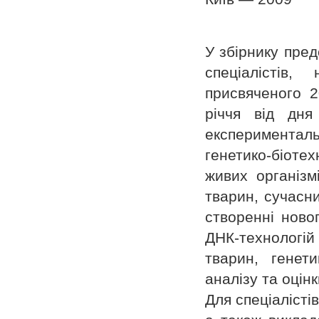
У збірнику пред
спеціалістів
присвяченого 2
річчя від дня
експерименталь
генетико-біоте
живих організм
тварин, сучасни
створенні новог
ДНК-технологій
тварин, генет
аналізу та оцін
Для спеціалістів