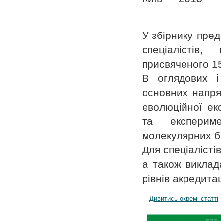
У збірнику пред
спеціалістів
присвяченого 15
В оглядових і
основних напря
еволюційної еко
та експериме
молекулярних біо
Для спеціалістів
а також виклада
рівнів акредитац
Дивитись окремі статті