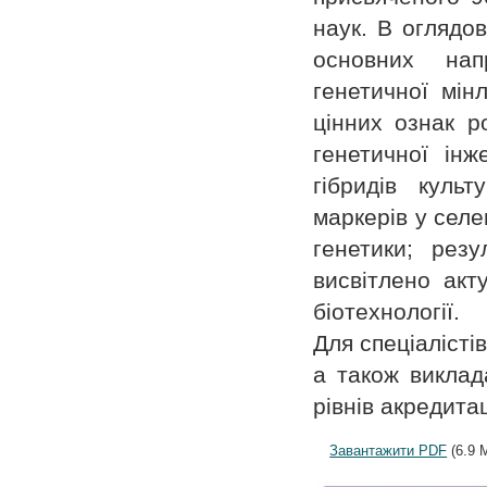
наук. В оглядо
основних напр
генетичної мінл
цінних ознак ро
генетичної інж
гібридів куль
маркерів у селе
генетики; резу
висвітлено акт
біотехнології.
Для спеціалістів
а також виклада
рівнів акредитац
Завантажити PDF
(6.9 