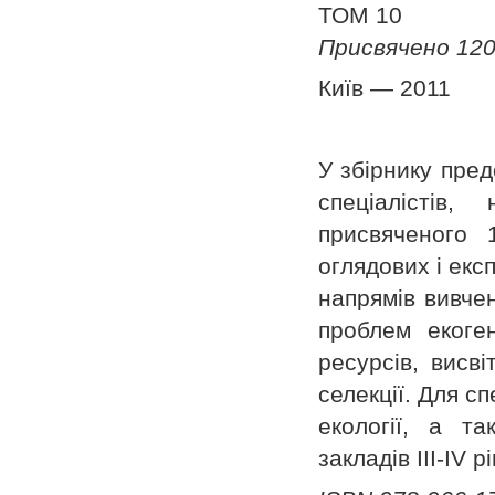
ТОМ 10
Присвячено 120
Київ — 2011
У збірнику пред
спеціалістів
присвяченого 
оглядових і екс
напрямів вивче
проблем екоген
ресурсів, висві
селекції. Для сп
екології, а т
закладів III-IV р