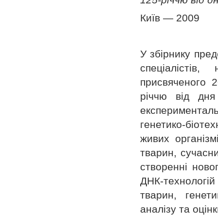
Київ — 2009
У збірнику пред
спеціалістів
присвяченого 2
річчю від дня
експерименталь
генетико-біоте
живих організм
тварин, сучасни
створенні новог
ДНК-технологій
тварин, генет
аналізу та оцін