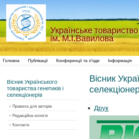
Українське товариство 
ім. М.І.Вавилова
Головна
Публікації
Конференції та з'їзди
Інформація
Вісник Укра
Вісник Українського
селекціонер
товариства генетиків і
селекціонерів
Правила для авторів
Друк
Редакційна колегія
Контакти