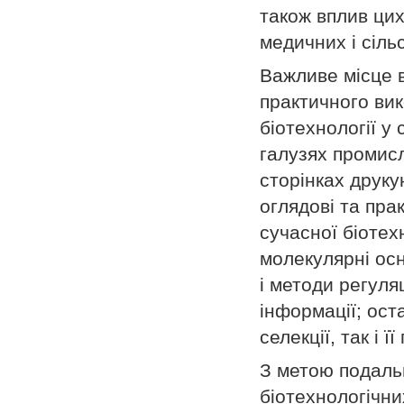
також вплив цих
медичних і сіль
Важливе місце 
практичного вик
біотехнології у
галузях промисл
сторінках друк
оглядові та пра
сучасної біотехн
молекулярні осн
і методи регуляц
інформації; ост
селекції, так і 
З метою подальш
біотехнологічни