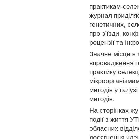
практикам-селек
журнал приділя
генетичних, сел
про з’їзди, кон
рецензії та інф
Значне місце в
впровадження ге
практику селекц
мікроорганізмам
методів у галуз
методів.
На сторінках ж
події з життя УТ
обласних відділ
досягнення член