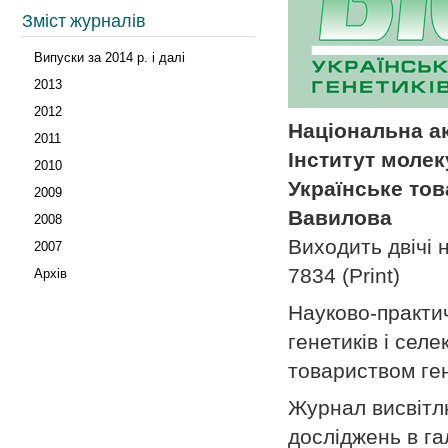
Зміст журналів
Випуски за 2014 р. і далі
2013
2012
Національна ак
2011
Інститут молек
2010
Українське това
2009
Вавилова
2008
Виходить двічі н
2007
7834 (Print)
Архів
Науково-практи
генетиків і сел
товариством гене
Журнал висвітлю
досліджень в гал