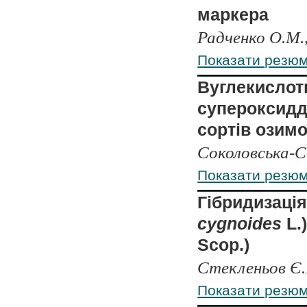
маркера
Радченко О.М.
Показати резю
Вуглекислотн
супероксидд
сортів озимо
Соколовська-Се
Показати резю
Гібридизація
cygnoides
L.
Scop.)
Стекленьов Є.
Показати резю