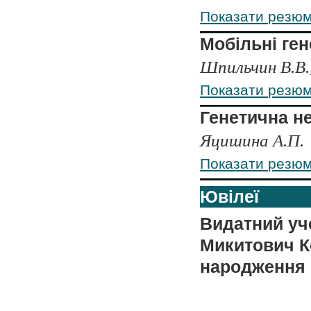
Показати резю
Мобільні ге
Шпильчин В.В.,
Показати резю
Генетична не
Яцишина А.П.
Показати резю
Ювілеї
Видатний уч
Микитович Ко
народження