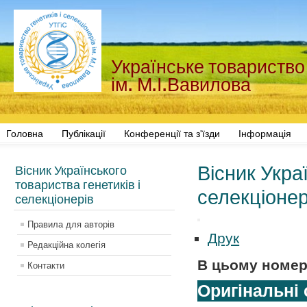
Українське товариство 
ім. М.І.Вавилова
Головна
Публікації
Конференції та з'їзди
Інформація
Вісник Укра
Вісник Українського
товариства генетиків і
селекціонері
селекціонерів
Правила для авторів
Друк
Редакційна колегія
В цьому номер
Контакти
Оригінальні 