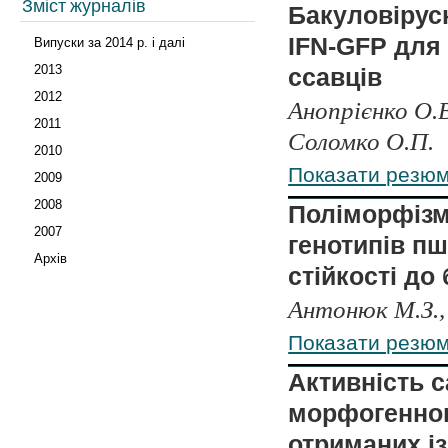
Зміст журналів
Бакуловірусн
IFN-GFP для 
Випуски за 2014 р. і далі
2013
ссавців
2012
Анопрієнко О.В
2011
Соломко О.П.
2010
Показати резю
2009
2008
Поліморфізм
2007
генотипів пш
Архів
стійкості до
Антонюк М.З.,
Показати резю
Активність с
морфогенног
отриманих із