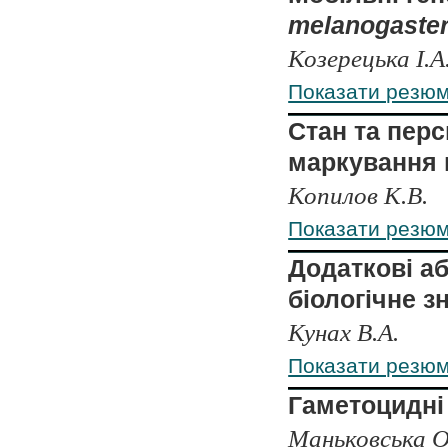
melanogaste
Козерецька І.А
Показати резю
Стан та пер
маркування в
Копилов К.В.
Показати резю
Додаткові а
біологічне з
Кунах В.А.
Показати резю
Гаметоцидні
Маньковська О