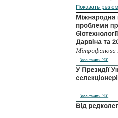
Показать резю
Міжнародна 
проблеми при
біотехнологі
Дарвіна та 2
Мітрофанова І
Завантажити PDF
У Президії У
селекціонері
Завантажити PDF
Від редколег