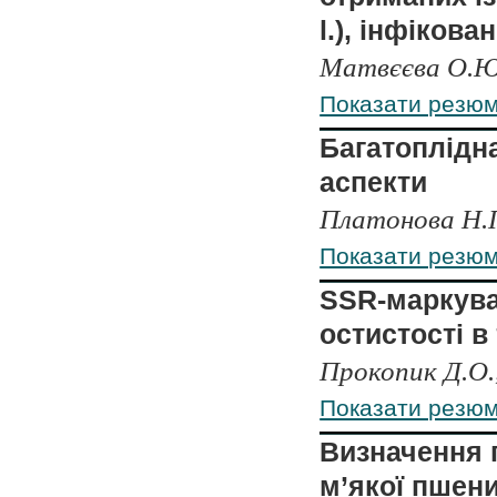
l.), інфікова
Матвєєва O.Ю.
Показати резю
Багатоплідна
аспекти
Платонова Н.П.
Показати резю
SSR-маркува
остистості в
Прокопик Д.О.,
Показати резю
Визначення г
м’якої пшени