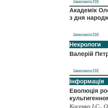
Завантажити PDF
Академік Оле
з дня народ
Завантажити PDF
Некрологи
Валерій Пет
Завантажити PDF
Інформація
Еволюція ро
культигенно
Косенко І.С., О