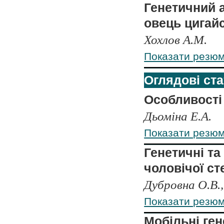
Генетичний а
овець цигай
Хохлов А.М.
Показати резю
Оглядові ста
Особливості 
Дьоміна Е.А.
Показати резю
Генетичні та
чоловічої ст
Дубровна О.В., 
Показати резю
Мобільні ге