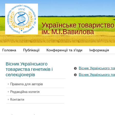
Українське товариство 
ім. М.І.Вавилова
Головна
Публікації
Конференції та з'їзди
Інформація
Вісник Українського
Вісник Українського тов
товариства генетиків і
селекціонерів
Вісник Українського тов
Правила для авторів
Редакційна колегія
Контакти