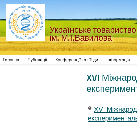
Українське товариство 
ім. М.І.Вавилова
Головна
Публікації
Конференції та з'їзди
Інформація
XVI Міжнаро
експеримент
XVI Міжнарод
експерименталь