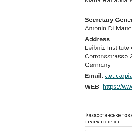
Maria Raffaella 
Secretary Gene
Antonio Di Matt
Address
Leibniz Institut
Corrensstrasse 
Germany
Email
:
aeucarpi
WEB
:
https://ww
Казахстанське това
селекціонерів