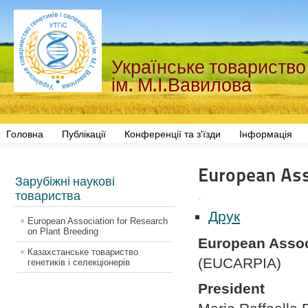
Українське товариство 
ім. М.І.Вавилова
Головна
Публікації
Конференції та з'їзди
Інформація
European Ass
Зарубіжні наукові
товариства
Друк
European Association for Research
on Plant Breeding
European Assoc
Казахстанське товариство
(EUCARPIA)
генетиків і селекціонерів
President