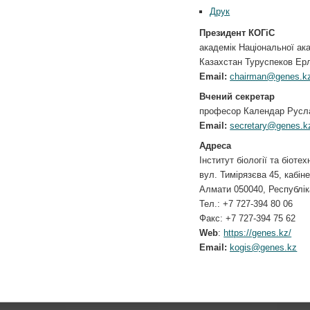
Друк
Президент КОГіС
академік Національної ака
Казахстан Туруспеков Ер
Email:
chairman@genes.k
Вчений секретар
професор Календар Русл
Email:
secretary@genes.k
Адреса
Інститут біології та біоте
вул. Тимірязєва 45, кабіне
Алмати 050040, Республік
Тел.: +7 727-394 80 06
Факс: +7 727-394 75 62
Web
:
https://genes.kz/
Email:
kogis@genes.kz